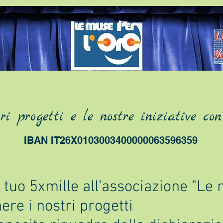
o
tri progetti e le nostre iniziative c
IBAN IT26X0103003400000063596359
l tuo 5xmille all'associazione "Le 
ere i nostri progetti