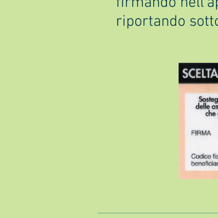
firmando nell'a
riportando sott