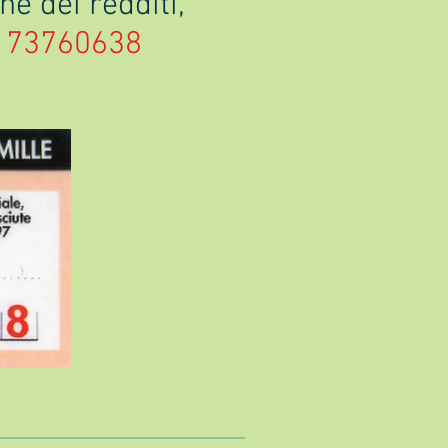
ne dei redditi,
95173760638